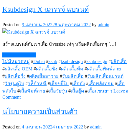
รับ
Ksubdesign X ฉกรรจ์ แบรนด์
ผลิต
เสื้อ
ซิ่ง
Posted on
9 เมษายน 2022
28 พฤษภาคม 2022
by
admin
เสื้อ
กลุ่ม
สร้างแบรนด์กับเราเสื้อ Oversize เท่ๆ หรือผลิตเสื้อเท่ๆ […]
เสื้อ
แก๊ง
Continue Reading
เสื้อ
ไม่มีหมวดหมู่
#
Dubai
#
ksub
#
ksub design
#
ksubdesign
#
ผลิตเสื้อ
ทีม
#
ผลิตเสื้อ OEM
#
ผลิตเสื้อซิ่ง
#
ผลิตเสื้อทีม
#
ผลิตเสื้อพิมพ์ลาย
#
ผลิตเสื้อวิ่ง
#
ผลิตเสื้อฮาวาย
#
รับผลิตเสื้อ
#
รับผลิตเสื้อแบรนด์
#
วัยรุ่นดูไบ
#
าหีิกำหรเื
#
เสื้อขยี้ใบ
#
เสื้อบัง
#
เสื้อพลังท่อม
#
เสื้อ
พลังใบ
#
เสื้อพิมพ์ลาย
#
เสื้อวัยรุ่น
#
เสื้อฮู๊ด
#
เสื้อแขนยาว
Leave a
on
Comment
Ksubdesign
X
นโยบายความเป็นส่วนตัว
ฉกรรจ์
แบรนด์
Posted on
4 เมษายน 2022
4 เมษายน 2022
by
admin