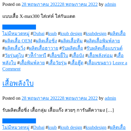
Posted on
28 พฤษภาคม 2022
28 พฤษภาคม 2022
by
admin
แบบเสื้อ X-max300 ใส่เท่ห์ ใส่กันแดด
Continue Reading
ไม่มีหมวดหมู่
#
Dubai
#
ksub
#
ksub design
#
ksubdesign
#
ผลิตเสื้อ
#
ผลิตเสื้อ OEM
#
ผลิตเสื้อซิ่ง
#
ผลิตเสื้อทีม
#
ผลิตเสื้อพิมพ์ลาย
#
ผลิตเสื้อวิ่ง
#
ผลิตเสื้อฮาวาย
#
รับผลิตเสื้อ
#
รับผลิตเสื้อแบรนด์
#
วัยรุ่นดูไบ
#
าหีิกำหรเื
#
เสื้อขยี้ใบ
#
เสื้อบัง
#
เสื้อพลังท่อม
#
เสื้อ
พลังใบ
#
เสื้อพิมพ์ลาย
#
เสื้อวัยรุ่น
#
เสื้อฮู๊ด
#
เสื้อแขนยาว
Leave a
on
Comment
เสื้อ
X-
เสื้อพลังใบ
Max300
สวยๆ
Posted on
28 พฤษภาคม 2022
28 พฤษภาคม 2022
by
admin
รับผลิตเสื้อซิ่ง เสื้อกลุ่ม เสื้อแก๊ง สวยๆ การันตีความง […]
Continue Reading
ไม่มีหมวดหมู่
#
Dubai
#
ksub
#
ksub design
#
ksubdesign
#
ผลิตเสื้อ