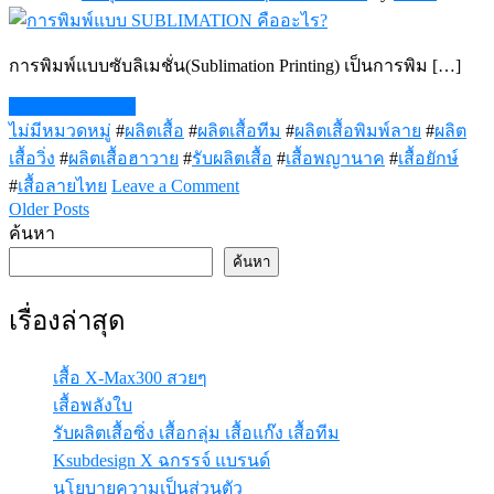
วรรณ
โณ
การพิมพ์แบบซับลิเมชั่น(Sublimation Printing) เป็นการพิม […]
Continue Reading
ไม่มีหมวดหมู่
#
ผลิตเสื้อ
#
ผลิตเสื้อทีม
#
ผลิตเสื้อพิมพ์ลาย
#
ผลิต
เสื้อวิ่ง
#
ผลิตเสื้อฮาวาย
#
รับผลิตเสื้อ
#
เสื้อพญานาค
#
เสื้อยักษ์
on
#
เสื้อลายไทย
Leave a Comment
การ
Older Posts
แนะแนว
พิมพ์
ค้นหา
เรื่อง
แบบ
ค้นหา
SUBLIMATION
คือ
เรื่องล่าสุด
อะไร?
เสื้อ X-Max300 สวยๆ
เสื้อพลังใบ
รับผลิตเสื้อซิ่ง เสื้อกลุ่ม เสื้อแก๊ง เสื้อทีม
Ksubdesign X ฉกรรจ์ แบรนด์
นโยบายความเป็นส่วนตัว