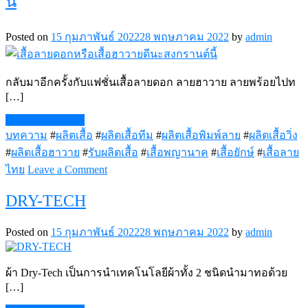
นี้
Posted on
15 กุมภาพันธ์ 2022
28 พฤษภาคม 2022
by
admin
กลับมาอีกครั้งกับแฟชั่นเสื้อลายดอก ลายฮาวาย ลายพร้อยไปท
[…]
Continue Reading
บทความ
#
ผลิตเสื้อ
#
ผลิตเสื้อทีม
#
ผลิตเสื้อพิมพ์ลาย
#
ผลิตเสื้อวิ่ง
#
ผลิตเสื้อฮาวาย
#
รับผลิตเสื้อ
#
เสื้อพญานาค
#
เสื้อยักษ์
#
เสื้อลาย
on
ไทย
Leave a Comment
เสื้อ
DRY-TECH
ลาย
ดอก
Posted on
15 กุมภาพันธ์ 2022
28 พฤษภาคม 2022
by
admin
หรือ
เสื้อ
ฮาวาย
ผ้า Dry-Tech เป็นการนำเทคโนโลยีผ้าทั้ง 2 ชนิดนำมาทอด้วย
ดี
[…]
นะ