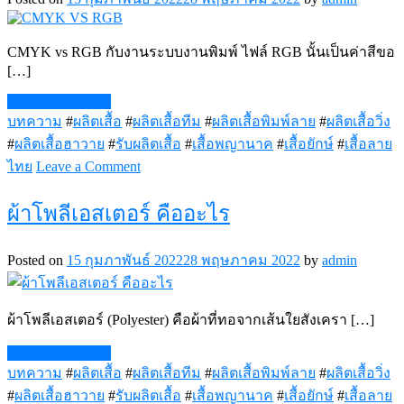
รู้
ก่อน
CMYK vs RGB กับงานระบบงานพิมพ์ ไฟล์ RGB นั้นเป็นค่าสีขอ
การ
[…]
ผลิต
Continue Reading
เสื้อ
บทความ
#
ผลิตเสื้อ
#
ผลิตเสื้อทีม
#
ผลิตเสื้อพิมพ์ลาย
#
ผลิตเสื้อวิ่ง
พิมพ์
#
ผลิตเสื้อฮาวาย
#
รับผลิตเสื้อ
#
เสื้อพญานาค
#
เสื้อยักษ์
#
เสื้อลาย
ลาย
on
ไทย
Leave a Comment
CMYK
VS
ผ้าโพลีเอสเตอร์ คืออะไร
RGB
Posted on
15 กุมภาพันธ์ 2022
28 พฤษภาคม 2022
by
admin
ผ้าโพลีเอสเตอร์ (Polyester) คือผ้าที่ทอจากเส้นใยสังเครา […]
Continue Reading
บทความ
#
ผลิตเสื้อ
#
ผลิตเสื้อทีม
#
ผลิตเสื้อพิมพ์ลาย
#
ผลิตเสื้อวิ่ง
#
ผลิตเสื้อฮาวาย
#
รับผลิตเสื้อ
#
เสื้อพญานาค
#
เสื้อยักษ์
#
เสื้อลาย