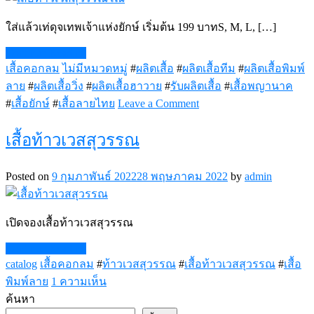
โณ
3
ใส่แล้วเท่ดุจเทพเจ้าแห่งยักษ์ เริ่มต้น 199 บาทS, M, L, […]
Continue Reading
เสื้อคอกลม
ไม่มีหมวดหมู่
#
ผลิตเสื้อ
#
ผลิตเสื้อทีม
#
ผลิตเสื้อพิมพ์
ลาย
#
ผลิตเสื้อวิ่ง
#
ผลิตเสื้อฮาวาย
#
รับผลิตเสื้อ
#
เสื้อพญานาค
on
#
เสื้อยักษ์
#
เสื้อลายไทย
Leave a Comment
เสื้อ
ท้าว
เสื้อท้าวเวสสุวรรณ
เวส
สุ
Posted on
9 กุมภาพันธ์ 2022
28 พฤษภาคม 2022
by
admin
วรรณ
โณ
เปิดจองเสื้อท้าวเวสสุวรรณ
Continue Reading
catalog
เสื้อคอกลม
#
ท้าวเวสสุวรรณ
#
เสื้อท้าวเวสสุวรรณ
#
เสื้อ
บน
พิมพ์ลาย
1 ความเห็น
เสื้อ
ค้นหา