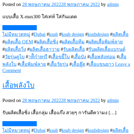
Posted on
28 พฤษภาคม 2022
28 พฤษภาคม 2022
by
admin
แบบเสื้อ X-max300 ใส่เท่ห์ ใส่กันแดด
Continue Reading
ไม่มีหมวดหมู่
#
Dubai
#
ksub
#
ksub design
#
ksubdesign
#
ผลิตเสื้อ
#
ผลิตเสื้อ OEM
#
ผลิตเสื้อซิ่ง
#
ผลิตเสื้อทีม
#
ผลิตเสื้อพิมพ์ลาย
#
ผลิตเสื้อวิ่ง
#
ผลิตเสื้อฮาวาย
#
รับผลิตเสื้อ
#
รับผลิตเสื้อแบรนด์
#
วัยรุ่นดูไบ
#
าหีิกำหรเื
#
เสื้อขยี้ใบ
#
เสื้อบัง
#
เสื้อพลังท่อม
#
เสื้อ
พลังใบ
#
เสื้อพิมพ์ลาย
#
เสื้อวัยรุ่น
#
เสื้อฮู๊ด
#
เสื้อแขนยาว
Leave a
on
Comment
เสื้อ
X-
เสื้อพลังใบ
Max300
สวยๆ
Posted on
28 พฤษภาคม 2022
28 พฤษภาคม 2022
by
admin
รับผลิตเสื้อซิ่ง เสื้อกลุ่ม เสื้อแก๊ง สวยๆ การันตีความง […]
Continue Reading
ไม่มีหมวดหมู่
#
Dubai
#
ksub
#
ksub design
#
ksubdesign
#
ผลิตเสื้อ