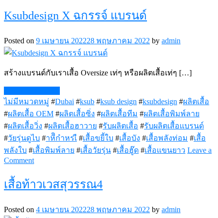
รับ
Ksubdesign X ฉกรรจ์ แบรนด์
ผลิต
เสื้อ
ซิ่ง
Posted on
9 เมษายน 2022
28 พฤษภาคม 2022
by
admin
เสื้อ
กลุ่ม
สร้างแบรนด์กับเราเสื้อ Oversize เท่ๆ หรือผลิตเสื้อเท่ๆ […]
เสื้อ
แก๊ง
Continue Reading
เสื้อ
ไม่มีหมวดหมู่
#
Dubai
#
ksub
#
ksub design
#
ksubdesign
#
ผลิตเสื้อ
ทีม
#
ผลิตเสื้อ OEM
#
ผลิตเสื้อซิ่ง
#
ผลิตเสื้อทีม
#
ผลิตเสื้อพิมพ์ลาย
#
ผลิตเสื้อวิ่ง
#
ผลิตเสื้อฮาวาย
#
รับผลิตเสื้อ
#
รับผลิตเสื้อแบรนด์
#
วัยรุ่นดูไบ
#
าหีิกำหรเื
#
เสื้อขยี้ใบ
#
เสื้อบัง
#
เสื้อพลังท่อม
#
เสื้อ
พลังใบ
#
เสื้อพิมพ์ลาย
#
เสื้อวัยรุ่น
#
เสื้อฮู๊ด
#
เสื้อแขนยาว
Leave a
on
Comment
Ksubdesign
X
เสื้อท้าวเวสสุวรรณ4
ฉกรรจ์
แบรนด์
Posted on
4 เมษายน 2022
28 พฤษภาคม 2022
by
admin