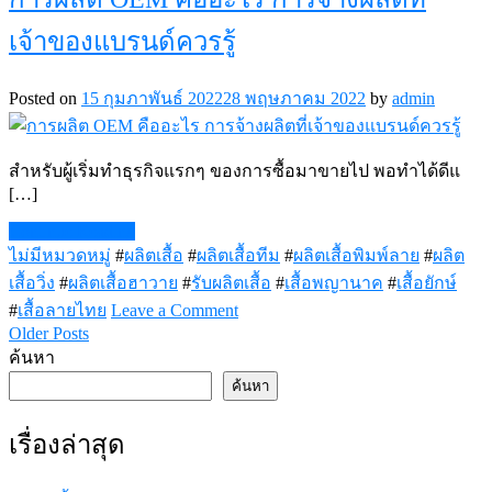
แบบ
เจ้าของแบรนด์ควรรู้
SUBLIMATION
คือ
อะไร?
Posted on
15 กุมภาพันธ์ 2022
28 พฤษภาคม 2022
by
admin
สำหรับผู้เริ่มทำธุรกิจแรกๆ ของการซื้อมาขายไป พอทำได้ดีแ
[…]
Continue Reading
ไม่มีหมวดหมู่
#
ผลิตเสื้อ
#
ผลิตเสื้อทีม
#
ผลิตเสื้อพิมพ์ลาย
#
ผลิต
เสื้อวิ่ง
#
ผลิตเสื้อฮาวาย
#
รับผลิตเสื้อ
#
เสื้อพญานาค
#
เสื้อยักษ์
on
#
เสื้อลายไทย
Leave a Comment
การ
Older Posts
แนะแนว
ผลิต
ค้นหา
OEM
เรื่อง
ค้นหา
คือ
อะไร
เรื่องล่าสุด
การ
จ้าง