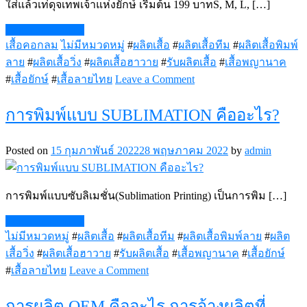
ใส่แล้วเท่ดุจเทพเจ้าแห่งยักษ์ เริ่มต้น 199 บาทS, M, L, […]
Continue Reading
เสื้อคอกลม
ไม่มีหมวดหมู่
#
ผลิตเสื้อ
#
ผลิตเสื้อทีม
#
ผลิตเสื้อพิมพ์
ลาย
#
ผลิตเสื้อวิ่ง
#
ผลิตเสื้อฮาวาย
#
รับผลิตเสื้อ
#
เสื้อพญานาค
on
#
เสื้อยักษ์
#
เสื้อลายไทย
Leave a Comment
เสื้อ
ท้าว
การพิมพ์แบบ SUBLIMATION คืออะไร?
เวส
สุ
Posted on
15 กุมภาพันธ์ 2022
28 พฤษภาคม 2022
by
admin
วรรณ
โณ
การพิมพ์แบบซับลิเมชั่น(Sublimation Printing) เป็นการพิม […]
Continue Reading
ไม่มีหมวดหมู่
#
ผลิตเสื้อ
#
ผลิตเสื้อทีม
#
ผลิตเสื้อพิมพ์ลาย
#
ผลิต
เสื้อวิ่ง
#
ผลิตเสื้อฮาวาย
#
รับผลิตเสื้อ
#
เสื้อพญานาค
#
เสื้อยักษ์
on
#
เสื้อลายไทย
Leave a Comment
การ
พิมพ์
การผลิต OEM คืออะไร การจ้างผลิตที่