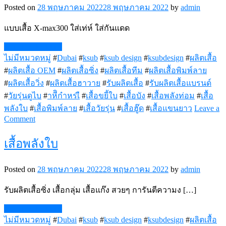
Posted on
28 พฤษภาคม 2022
28 พฤษภาคม 2022
by
admin
แบบเสื้อ X-max300 ใส่เท่ห์ ใส่กันแดด
Continue Reading
ไม่มีหมวดหมู่
#
Dubai
#
ksub
#
ksub design
#
ksubdesign
#
ผลิตเสื้อ
#
ผลิตเสื้อ OEM
#
ผลิตเสื้อซิ่ง
#
ผลิตเสื้อทีม
#
ผลิตเสื้อพิมพ์ลาย
#
ผลิตเสื้อวิ่ง
#
ผลิตเสื้อฮาวาย
#
รับผลิตเสื้อ
#
รับผลิตเสื้อแบรนด์
#
วัยรุ่นดูไบ
#
าหีิกำหรเื
#
เสื้อขยี้ใบ
#
เสื้อบัง
#
เสื้อพลังท่อม
#
เสื้อ
พลังใบ
#
เสื้อพิมพ์ลาย
#
เสื้อวัยรุ่น
#
เสื้อฮู๊ด
#
เสื้อแขนยาว
Leave a
on
Comment
เสื้อ
X-
เสื้อพลังใบ
Max300
สวยๆ
Posted on
28 พฤษภาคม 2022
28 พฤษภาคม 2022
by
admin
รับผลิตเสื้อซิ่ง เสื้อกลุ่ม เสื้อแก๊ง สวยๆ การันตีความง […]
Continue Reading
ไม่มีหมวดหมู่
#
Dubai
#
ksub
#
ksub design
#
ksubdesign
#
ผลิตเสื้อ