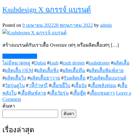
รับ
Ksubdesign X ฉกรรจ์ แบรนด์
ผลิต
เสื้อ
ซิ่ง
Posted on
9 เมษายน 2022
28 พฤษภาคม 2022
by
admin
เสื้อ
กลุ่ม
สร้างแบรนด์กับเราเสื้อ Oversize เท่ๆ หรือผลิตเสื้อเท่ๆ […]
เสื้อ
แก๊ง
Continue Reading
เสื้อ
ไม่มีหมวดหมู่
#
Dubai
#
ksub
#
ksub design
#
ksubdesign
#
ผลิตเสื้อ
ทีม
#
ผลิตเสื้อ OEM
#
ผลิตเสื้อซิ่ง
#
ผลิตเสื้อทีม
#
ผลิตเสื้อพิมพ์ลาย
#
ผลิตเสื้อวิ่ง
#
ผลิตเสื้อฮาวาย
#
รับผลิตเสื้อ
#
รับผลิตเสื้อแบรนด์
#
วัยรุ่นดูไบ
#
าหีิกำหรเื
#
เสื้อขยี้ใบ
#
เสื้อบัง
#
เสื้อพลังท่อม
#
เสื้อ
พลังใบ
#
เสื้อพิมพ์ลาย
#
เสื้อวัยรุ่น
#
เสื้อฮู๊ด
#
เสื้อแขนยาว
Leave a
on
Comment
Ksubdesign
ค้นหา
X
ค้นหา
ฉกรรจ์
แบรนด์
เรื่องล่าสุด