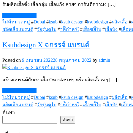
รับผลิตเสื้อซิ่ง เสื้อกลุ่ม เสื้อแก๊ง สวยๆ การันตีความง […]
Continue Reading
ไม่มีหมวดหมู่
#
Dubai
#
ksub
#
ksub design
#
ksubdesign
#
ผลิตเสื้อ
#
ผลิตเสื้อแบรนด์
#
วัยรุ่นดูไบ
#
าหีิกำหรเื
#
เสื้อขยี้ใบ
#
เสื้อบัง
#
เสื้อพ
Ksubdesign X ฉกรรจ์ แบรนด์
Posted on
9 เมษายน 2022
28 พฤษภาคม 2022
by
admin
สร้างแบรนด์กับเราเสื้อ Oversize เท่ๆ หรือผลิตเสื้อเท่ๆ […]
Continue Reading
ไม่มีหมวดหมู่
#
Dubai
#
ksub
#
ksub design
#
ksubdesign
#
ผลิตเสื้อ
#
ผลิตเสื้อแบรนด์
#
วัยรุ่นดูไบ
#
าหีิกำหรเื
#
เสื้อขยี้ใบ
#
เสื้อบัง
#
เสื้อพ
ค้นหา
ค้นหา