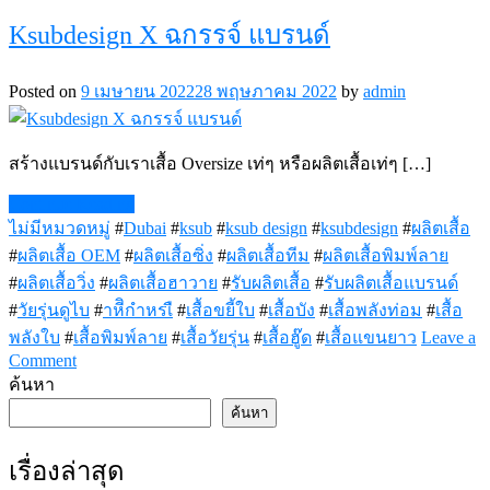
รับ
Ksubdesign X ฉกรรจ์ แบรนด์
ผลิต
เสื้อ
ซิ่ง
Posted on
9 เมษายน 2022
28 พฤษภาคม 2022
by
admin
เสื้อ
กลุ่ม
สร้างแบรนด์กับเราเสื้อ Oversize เท่ๆ หรือผลิตเสื้อเท่ๆ […]
เสื้อ
แก๊ง
Continue Reading
เสื้อ
ไม่มีหมวดหมู่
#
Dubai
#
ksub
#
ksub design
#
ksubdesign
#
ผลิตเสื้อ
ทีม
#
ผลิตเสื้อ OEM
#
ผลิตเสื้อซิ่ง
#
ผลิตเสื้อทีม
#
ผลิตเสื้อพิมพ์ลาย
#
ผลิตเสื้อวิ่ง
#
ผลิตเสื้อฮาวาย
#
รับผลิตเสื้อ
#
รับผลิตเสื้อแบรนด์
#
วัยรุ่นดูไบ
#
าหีิกำหรเื
#
เสื้อขยี้ใบ
#
เสื้อบัง
#
เสื้อพลังท่อม
#
เสื้อ
พลังใบ
#
เสื้อพิมพ์ลาย
#
เสื้อวัยรุ่น
#
เสื้อฮู๊ด
#
เสื้อแขนยาว
Leave a
on
Comment
Ksubdesign
ค้นหา
X
ค้นหา
ฉกรรจ์
แบรนด์
เรื่องล่าสุด