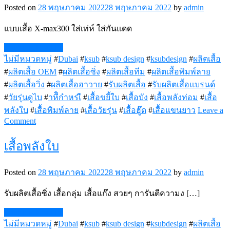
Posted on
28 พฤษภาคม 2022
28 พฤษภาคม 2022
by
admin
แบบเสื้อ X-max300 ใส่เท่ห์ ใส่กันแดด
Continue Reading
ไม่มีหมวดหมู่
#
Dubai
#
ksub
#
ksub design
#
ksubdesign
#
ผลิตเสื้อ
#
ผลิตเสื้อ OEM
#
ผลิตเสื้อซิ่ง
#
ผลิตเสื้อทีม
#
ผลิตเสื้อพิมพ์ลาย
#
ผลิตเสื้อวิ่ง
#
ผลิตเสื้อฮาวาย
#
รับผลิตเสื้อ
#
รับผลิตเสื้อแบรนด์
#
วัยรุ่นดูไบ
#
าหีิกำหรเื
#
เสื้อขยี้ใบ
#
เสื้อบัง
#
เสื้อพลังท่อม
#
เสื้อ
พลังใบ
#
เสื้อพิมพ์ลาย
#
เสื้อวัยรุ่น
#
เสื้อฮู๊ด
#
เสื้อแขนยาว
Leave a
on
Comment
เสื้อ
X-
เสื้อพลังใบ
Max300
สวยๆ
Posted on
28 พฤษภาคม 2022
28 พฤษภาคม 2022
by
admin
รับผลิตเสื้อซิ่ง เสื้อกลุ่ม เสื้อแก๊ง สวยๆ การันตีความง […]
Continue Reading
ไม่มีหมวดหมู่
#
Dubai
#
ksub
#
ksub design
#
ksubdesign
#
ผลิตเสื้อ