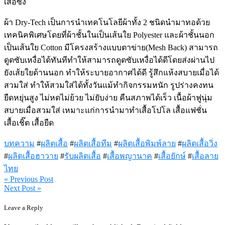
ผ้า Dry-Tech เป็นการนำเทคโนโลยีผ้าทั้ง 2 ชนิดนำมาทอด้วย
เทคนิคพิเศษโดยที่ผ้าชั้นในเป็นเส้นใย Polyester และผ้าชั้นนอก
เป็นเส้นใย Cotton มีโครงสร้างแบบตาข่าย(Mesh Back) สามารถ
ดูดซับเหงื่อได้ทันทีทำให้สามารถดูดซับเหงื่อได้ดีโดยส่งผ่านไป
ยังเส้ยใยด้านนอก ทำให้ระบายอากาศได้ดี รู้สึกแห้งสบายเมื่อได้
สวมใส่ ทำให้สวมใส่ได้ทั้งวันแม้ทำกิจกรรมหนัก รูปร่างคงทน
ยืดหยุ่นสูง ไม่หดไม่ย้วย ไม่ยับง่าย คืนสภาพได้เร็ว เนื้อผ้าฟูนุ่ม
สบายเมื่อสวมใส่ เหมาะแก่การนำมาทำเสื้อโปโล เสื้อแฟชั่น
เสื้อเชิ๊ต เสื้อยืด
บทความ
#
ผลิตเสื้อ
#
ผลิตเสื้อทีม
#
ผลิตเสื้อพิมพ์ลาย
#
ผลิตเสื้อวิ่ง
#
ผลิตเสื้อฮาวาย
#
รับผลิตเสื้อ
#
เสื้อพญานาค
#
เสื้อยักษ์
#
เสื้อลาย
ไทย
« Previous Post
แนะแนว
Next Post »
เรื่อง
Leave a Reply